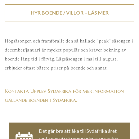
HYR BOENDE / VILLOR – LÄS MER
Högsäsongen och framförallt den så kallade ”peak” säsongen i
december/januari är mycket populär och kräver bokning av
boende lång tid i förväg. Lågsäsongen i maj till augusti
erbjuder oftast bättre priser på boende och annat.
Kontakta Upplev Sydafrika för mer information
gällande boenden i Sydafrika.
Det går bra att åka till Sydafrika året
runt, men vi rekommenderar perioden