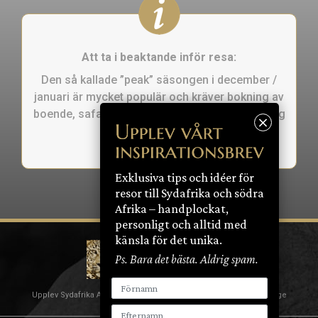
Att ta i beaktande inför resa:
Den så kallade ”peak” säsongen i december /
januari är mycket populär och kräver bokning av
boende, safari, aktiviteter och restauranger lång
tid i förväg.
Exklusiva tips och idéer för
resor till Sydafrika och södra
Afrika – handplockat,
personligt och alltid med
känsla för det unika.
Ps. Bara det bästa. Aldrig spam.
VÅRA TJÄNSTER, BOENDEN
Upplev Sydafrika AB | Nybrogatan 18 | 114 39 Stockholm | Sverige