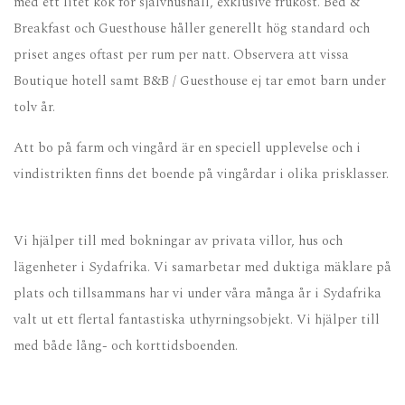
med ett litet kök för självhushåll, exklusive frukost. Bed &
Breakfast och Guesthouse håller generellt hög standard och
priset anges oftast per rum per natt. Observera att vissa
Boutique hotell samt B&B / Guesthouse ej tar emot barn under
tolv år.
Att bo på farm och vingård är en speciell upplevelse och i
vindistrikten finns det boende på vingårdar i olika prisklasser.
Vi hjälper till med bokningar av privata villor, hus och
lägenheter i Sydafrika. Vi samarbetar med duktiga mäklare på
plats och tillsammans har vi under våra många år i Sydafrika
valt ut ett flertal fantastiska uthyrningsobjekt. Vi hjälper till
med både lång- och korttidsboenden.