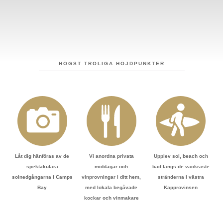
HÖGST TROLIGA HÖJDPUNKTER
Låt dig hänföras av de
Vi anordna privata
Upplev sol, beach och
spektakulära
middagar och
bad längs de vackraste
solnedgångarna i Camps
vinprovningar i ditt hem,
stränderna i västra
Bay
med lokala begåvade
Kapprovinsen
kockar och vinmakare