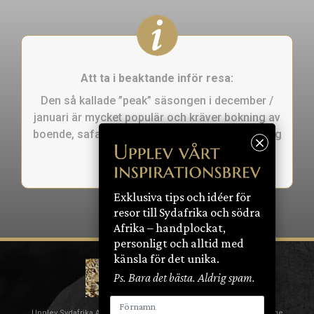
Att ta i beaktande inför resa:
Den så kallade ”peak” säsongen i december /
januari är mycket populär och kräver bokning av
boende, safari, aktiviteter och restauranger lång
tid i förväg.
Exklusiva tips och idéer för
resor till Sydafrika och södra
Afrika – handplockat,
personligt och alltid med
känsla för det unika.
Ps. Bara det bästa. Aldrig spam.
Upplev Sydafrika AB | Nybrogatan 18 | 114 39 Stockholm | Sverige