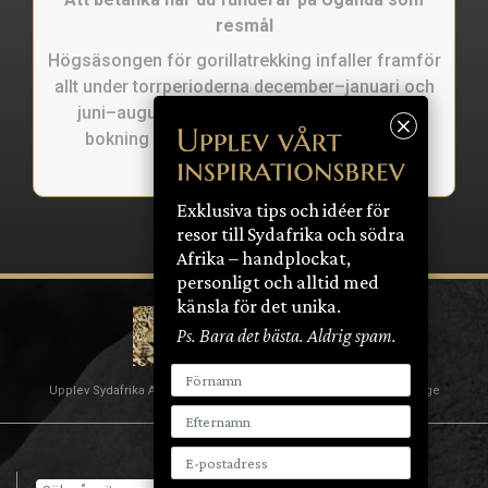
resmål
Högsäsongen för gorillatrekking infaller framför
allt under torrperioderna december–januari och
juni–augusti. Var ute i mycket god tid med
bokning av boenden och gorillatillstånd.
Exklusiva tips och idéer för
resor till Sydafrika och södra
Afrika – handplockat,
personligt och alltid med
känsla för det unika.
Ps. Bara det bästa. Aldrig spam.
Upplev Sydafrika AB | Nybrogatan 18 | 114 39 Stockholm | Sverige
SAFARIDESTINATION: UGANDA
Söka efter: