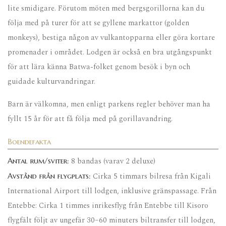
lite smidigare. Förutom möten med bergsgorillorna kan du
följa med på turer för att se gyllene markattor (golden
monkeys), bestiga någon av vulkantopparna eller göra kortare
promenader i området. Lodgen är också en bra utgångspunkt
för att lära känna Batwa-folket genom besök i byn och
guidade kulturvandringar.
Barn är välkomna, men enligt parkens regler behöver man ha
fyllt 15 år för att få följa med på gorillavandring.
Boendefakta
8 bandas (varav 2 deluxe)
Antal rum/sviter:
Cirka 5 timmars bilresa från Kigali
Avstånd från flygplats:
International Airport till lodgen, inklusive gränspassage. Från
Entebbe: Cirka 1 timmes inrikesflyg från Entebbe till Kisoro
flygfält följt av ungefär 30–60 minuters biltransfer till lodgen,