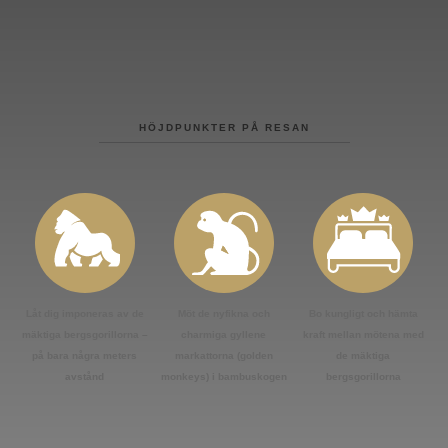
HÖJDPUNKTER PÅ RESAN
Låt dig imponeras av de
Möt de nyfikna och
Bo kungligt och hämta
mäktiga bergsgorillorna –
charmiga gyllene
kraft mellan mötena med
på bara några meters
markattorna (golden
de mäktiga
avstånd
monkeys) i bambuskogen
bergsgorillorna