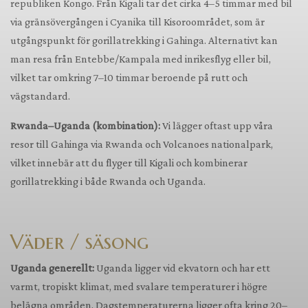
republiken Kongo. Från Kigali tar det cirka 4–5 timmar med bil
via gränsövergången i Cyanika till Kisoroområdet, som är
utgångspunkt för gorillatrekking i Gahinga. Alternativt kan
man resa från Entebbe/Kampala med inrikesflyg eller bil,
vilket tar omkring 7–10 timmar beroende på rutt och
vägstandard.
Rwanda–Uganda (kombination):
Vi lägger oftast upp våra
resor till Gahinga via Rwanda och Volcanoes nationalpark,
vilket innebär att du flyger till Kigali och kombinerar
gorillatrekking i både Rwanda och Uganda.
Väder / säsong
Uganda generellt:
Uganda ligger vid ekvatorn och har ett
varmt, tropiskt klimat, med svalare temperaturer i högre
belägna områden. Dagstemperaturerna ligger ofta kring 20–