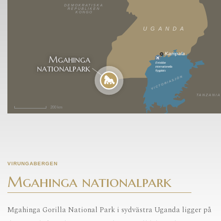
DEMOKRATISKA
REPUBLIKEN
KONGO
UGANDA
Kampala
Mgahinga
Entebbe
nationalpark
internationella
flygplats
VICTORIASJÖN
TANZANIA
200 km
VIRUNGABERGEN
Mgahinga nationalpark
Mgahinga Gorilla National Park i sydvästra Uganda ligger på