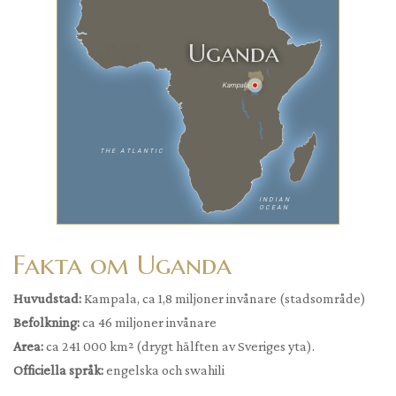
Uganda
Kampala
THE ATLANTIC
INDIAN
OCEAN
Fakta om Uganda
Huvudstad:
Kampala, ca 1,8 miljoner invånare (stadsområde)
Befolkning:
ca 46 miljoner invånare
Area:
ca 241 000 km² (drygt hälften av Sveriges yta).
Officiella språk:
engelska och swahili