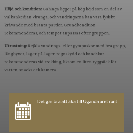
Höjd och kondition:
Gahinga ligger på hög höjd som en del av
vulkankedjan Virunga, och vandringarna kan vara fysiskt
krävande med branta partier. Grundkondition
rekommenderas, och tempot anpassas efter gruppen.
Utrustning:
Rejäla vandrings- eller gympaskor med bra grepp,
långbyxor, lager-på-lager, regnskydd och handskar
rekommenderas vid trekking, liksom en liten ryggsäck för
vatten, snacks och kamera.
Det går bra att åka till Uganda året runt