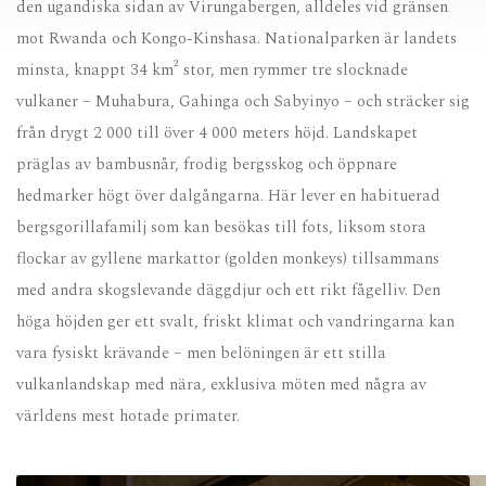
den ugandiska sidan av Virungabergen, alldeles vid gränsen
mot Rwanda och Kongo-Kinshasa. Nationalparken är landets
minsta, knappt 34 km² stor, men rymmer tre slocknade
vulkaner – Muhabura, Gahinga och Sabyinyo – och sträcker sig
från drygt 2 000 till över 4 000 meters höjd. Landskapet
präglas av bambusnår, frodig bergsskog och öppnare
hedmarker högt över dalgångarna. Här lever en habitu­erad
bergsgorillafamilj som kan besökas till fots, liksom stora
flockar av gyllene markattor (golden monkeys) tillsammans
med andra skogslevande däggdjur och ett rikt fågelliv. Den
höga höjden ger ett svalt, friskt klimat och vandringarna kan
vara fysiskt krävande – men belöningen är ett stilla
vulkanlandskap med nära, exklusiva möten med några av
världens mest hotade primater.