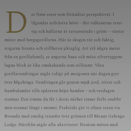
D
et finns resor som förändrar perspektivet. I
Ugandas sydvästra hörn – där vulkanerna reser
sig och kullarna är terrasserade i grönt – väntar
mötet med bergsgorillorna. Här är skogen tät och fuktig,
stigarna branta och stillheten påtaglig. Att stå några meter
från en gorillafamilj, se ungarna busa och möta silverryggens
lugna blick är lika omskakande som stillsamt. Våra
gorillavandringar utgår tidigt på morgonen när dagen gryr
över Mgahinga. Vandringen går genom mjuk jord, rötter och
bambulundar tills spåraren höjer handen – och vardagen
stannar. Den timme du får i deras närhet rinner förbi snabbt
men stannar länge i minnet. Praktiskt gör vi oftast resan via
Rwanda med smidig transfer över gränsen till Mount Gahinga
Lodge. Härifrån utgår alla aktiviteter: förutom möten med