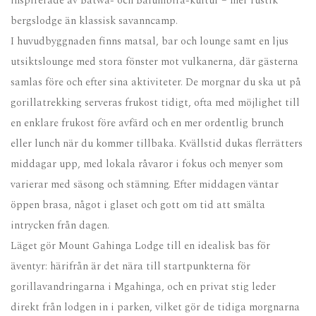
inspirerade av Batwa- och Bafumbira-kultur – mer rustik
bergslodge än klassisk savanncamp.
I huvudbyggnaden finns matsal, bar och lounge samt en ljus
utsiktslounge med stora fönster mot vulkanerna, där gästerna
samlas före och efter sina aktiviteter. De morgnar du ska ut på
gorillatrekking serveras frukost tidigt, ofta med möjlighet till
en enklare frukost före avfärd och en mer ordentlig brunch
eller lunch när du kommer tillbaka. Kvällstid dukas flerrätters
middagar upp, med lokala råvaror i fokus och menyer som
varierar med säsong och stämning. Efter middagen väntar
öppen brasa, något i glaset och gott om tid att smälta
intrycken från dagen.
Läget gör Mount Gahinga Lodge till en idealisk bas för
äventyr: härifrån är det nära till startpunkterna för
gorillavandringarna i Mgahinga, och en privat stig leder
direkt från lodgen in i parken, vilket gör de tidiga morgnarna