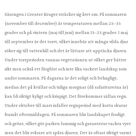
Säsongen i Greater Kruger sträcker sig året om. På sommaren
(november till december) är temperaturen mellan 25–35
grader och på vintern (maj till juni) mellan 15–25 grader. I maj
till september är det torrt, vilket innebär att många vilda djur
söker sig till vattenhål och det är lättare att upptäcka djuren.
Under torrperioden tunnas vegetationen ut vilket ger bättre
sikt men också ett färglöst och inte lika vackert landskap som
under sommaren. På dagarna är det soligt och behagligt,
medan det på kvällar och tidiga morgnar (då safariturerna är)
kan bli riktigt kyligt och krispigt. Det förekommer sällan regn.
Under oktober till mars infaller regnperiod med korta skurar
framåt eftermiddagen. På sommaren blir landskapet frodigt
och grönt, vilket gör parken lummig och garanterar vackra vyer
men det blir svårare att spåra djuren. Det är oftast riktigt varmt