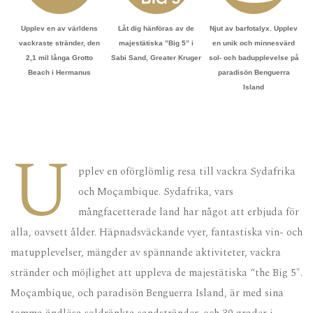
Upplev en av världens
Låt dig hänföras av de
Njut av barfotalyx. Upplev
vackraste stränder, den
majestätiska ”Big 5” i
en unik och minnesvärd
2,1 mil långa Grotto
Sabi Sand, Greater Kruger
sol- och badupplevelse på
Beach i Hermanus
paradisön Benguerra
Island
U
pplev en oförglömlig resa till vackra Sydafrika
och Moçambique. Sydafrika, vars
mångfacetterade land har något att erbjuda för
alla, oavsett ålder. Häpnadsväckande vyer, fantastiska vin- och
matupplevelser, mängder av spännande aktiviteter, vackra
stränder och möjlighet att uppleva de majestätiska “the Big 5″.
Moçambique, och paradisön Benguerra Island, är med sina