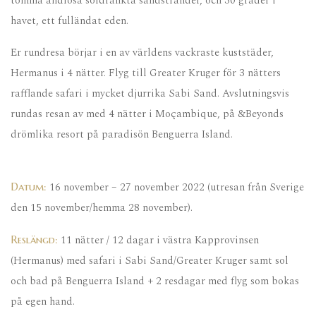
tomma ändlösa soldränkta sandstränder, och 30 grader i
havet, ett fulländat eden.
Er rundresa börjar i en av världens vackraste kuststäder,
Hermanus i 4 nätter. Flyg till Greater Kruger för 3 nätters
rafflande safari i mycket djurrika Sabi Sand. Avslutningsvis
rundas resan av med 4 nätter i Moçambique, på &Beyonds
drömlika resort på paradisön Benguerra Island.
16 november – 27 november 2022 (utresan från Sverige
Datum:
den 15 november/hemma 28 november).
11 nätter / 12 dagar i västra Kapprovinsen
Reslängd:
(Hermanus) med safari i Sabi Sand/Greater Kruger samt sol
och bad på Benguerra Island + 2 resdagar med flyg som bokas
på egen hand.