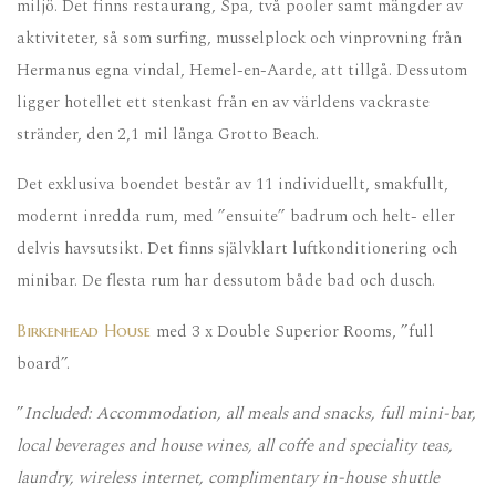
miljö. Det finns restaurang, Spa, två pooler samt mängder av
aktiviteter, så som surfing, musselplock och vinprovning från
Hermanus egna vindal, Hemel-en-Aarde, att tillgå. Dessutom
ligger hotellet ett stenkast från en av världens vackraste
stränder, den 2,1 mil långa Grotto Beach.
Det exklusiva boendet består av 11 individuellt, smakfullt,
modernt inredda rum, med ”ensuite” badrum och helt- eller
delvis havsutsikt. Det finns självklart luftkonditionering och
minibar. De flesta rum har dessutom både bad och dusch.
med 3 x Double Superior Rooms, ”full
Birkenhead House
board”.
”
Included: Accommodation, all meals and snacks, full mini-bar,
local beverages and house wines, all coffe and speciality teas,
laundry, wireless internet, complimentary in-house shuttle