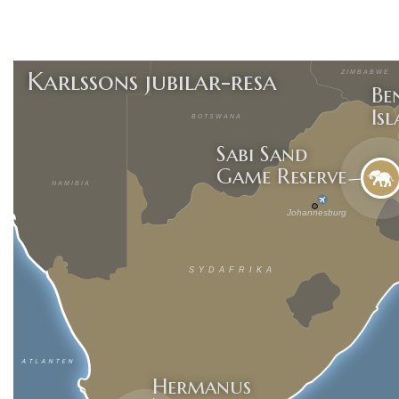
Karlssons jubilar-resa
ZIMBABWE
Be
Is
BOTSWANA
Sabi Sand
Game Reserve
NAMIBIA
Johannesburg
SYDAFRIKA
ATLANTEN
Hermanus