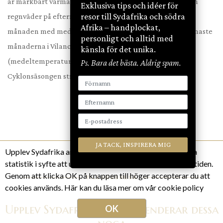
är märkbart varmare och fuktigare med tillfälliga åsk- och
Exklusiva tips och idéer för
resor till Sydafrika och södra
regnväder på eftermiddagarna. Januari är den varmaste
Afrika – handplockat,
månaden med medeltemperatur runt 30 grader. De varmaste
personligt och alltid med
månaderna i Vilanculos är oktober, november
känsla för det unika.
(medeltemperatur 26 grader), december och januari.
Ps. Bara det bästa. Aldrig spam.
Cyklonsäsongen sträcker sig från januari till mars.
Upplev Sydafrika använder kakor (cookies) för att samla
statistik i syfte att utveckla hemsidan ännu bättre i framtiden.
Genom att klicka OK på knappen till höger accepterar du att
TILLÄGGSRESA
cookies används.
Här kan du läsa mer om vår cookie policy
Upplev Sydafrika rekommenderar dessa
OK