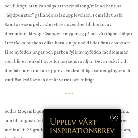
och fuktigt. Man kan säga att varje säsong/månad har sina
”höjdpunkter” gällande safariupplevelsen. I området Sabi
Sand är exempelvis slutet av november till början av
december, då regnsäsongen smyger sig på och växtlighet börjar
åter täcka bushens olika hörn, en period då det finns chans att
få se nyfödda ungar och parken fylls av nyfödda medlemmar
som blir ett enkelt byte för parkens rovdjur. Det är också vid
den här tiden du kan uppleva vackra eldiga solnedgångar och
vindlösa kvällar och det är varmt och fuktigt.
* * *
Södra Moçambique har ett tropiskt klimat. Vintermånaderna,
juni till augusti, är torra och milda, med medeltemperaturer
mellan 14–25 grader. Sommarmånaderna, november till mars,