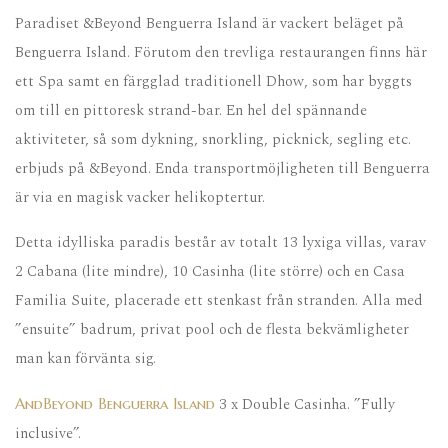
Paradiset &Beyond Benguerra Island är vackert beläget på
Benguerra Island. Förutom den trevliga restaurangen finns här
ett Spa samt en färgglad traditionell Dhow, som har byggts
om till en pittoresk strand-bar. En hel del spännande
aktiviteter, så som dykning, snorkling, picknick, segling etc.
erbjuds på &Beyond. Enda transportmöjligheten till Benguerra
är via en magisk vacker helikoptertur.
Detta idylliska paradis består av totalt 13 lyxiga villas, varav
2 Cabana (lite mindre), 10 Casinha (lite större) och en Casa
Familia Suite, placerade ett stenkast från stranden. Alla med
”ensuite” badrum, privat pool och de flesta bekvämligheter
man kan förvänta sig.
3 x Double Casinha. ”Fully
AndBeyond Benguerra Island
inclusive”.