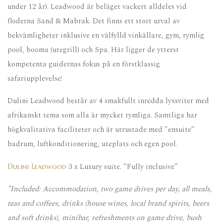
under 12 år). Leadwood är beläget vackert alldeles vid
floderna Sand & Mabrak. Det finns ett stort urval av
bekvämligheter inklusive en välfylld vinkällare, gym, rymlig
pool, booma (utegrill) och Spa. Här ligger de ytterst
kompetenta guidernas fokus på en förstklassig
safariupplevelse!
Dulini Leadwood består av 4 smakfullt inredda lyxsviter med
afrikanskt tema som alla är mycket rymliga. Samtliga har
högkvalitativa faciliteter och är utrustade med ”ensuite”
badrum, luftkonditionering, uteplats och egen pool.
3 x Luxury suite. ”Fully inclusive”
Dulini Leadwood
”Included: Accommodation, two game drives per day, all meals,
teas and coffees, drinks (house wines, local brand spirits, beers
and soft drinks), minibar, refreshments on game drive, bush