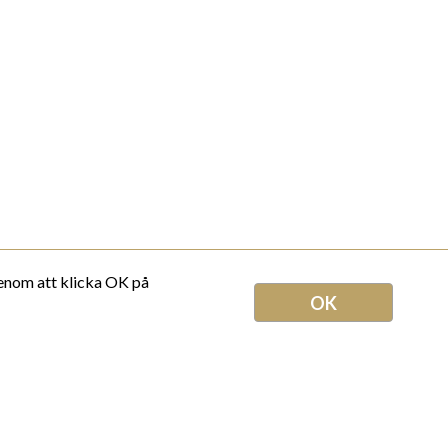
känsla för det unika.
Ps. Bara det bästa. Aldrig spam.
Genom att klicka OK på
OK