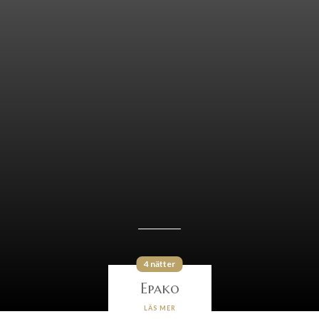
4 nätter
Epako
LÄS MER