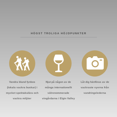
HÖGST TROLIGA HÖJDPUNKTER
Vandra bland fynbos
Njut på någon av de
Låt dig hänföras av de
(lokala vackra buskar) i
många internationellt
vackraste vyerna från
mycket spektakulära och
välrenommerade
vandringslederna
vackra miljöer
vingårdarna i Elgin Valley