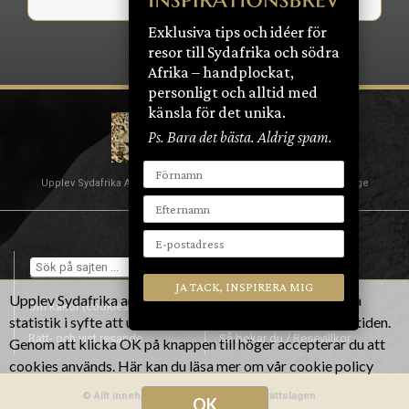
Exklusiva tips och idéer för
resor till Sydafrika och södra
Afrika – handplockat,
personligt och alltid med
känsla för det unika.
Ps. Bara det bästa. Aldrig spam.
Upplev Sydafrika AB | Nybrogatan 18 | 114 39 Stockholm | Sverige
TYP AV RESA, VANDRINGSRESOR
Söka efter:
Fantastiska
Kontakta oss
vandringsresor
Upplev Sydafrika använder kakor (cookies) för att samla
Om kakor (cookies)
Personuppgiftspolicy
statistik i syfte att utveckla hemsidan ännu bättre i framtiden.
Rätt- och vist resande
Så bokar du / Resevillkor
Genom att klicka OK på knappen till höger accepterar du att
Upplev en vandringsresa bland flora och fauna i enastående
cookies används.
Här kan du läsa mer om vår cookie policy
vacker natur i västra Kapprovinsen
© Allt innehåll är skyddat av upphovsrättslagen
OK