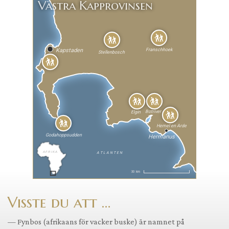
Västra Kapprovinsen
Kapstaden
Franschhoek
Stellenbosch
Botriver
Elgin
Hemel en Arde
Godahoppsudden
Hermanus
AFRIKA
ATLANTEN
30 km
Visste du att …
— Fynbos (afrikaans för vacker buske) är namnet på