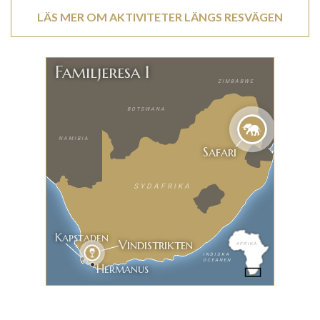
LÄS MER OM AKTIVITETER LÄNGS RESVÄGEN
Familjeresa 1
ZIMBABWE
BOTSWANA
NAMIBIA
Safari
SYDAFRIKA
Kapstaden
Vindistrikten
AFRIKA
INDISKA
OCEANEN
Hermanus