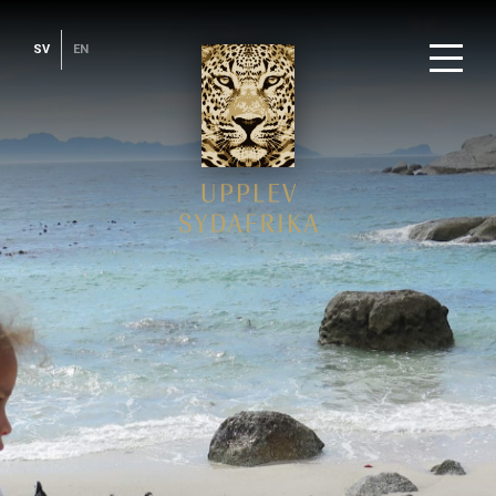
SV
EN