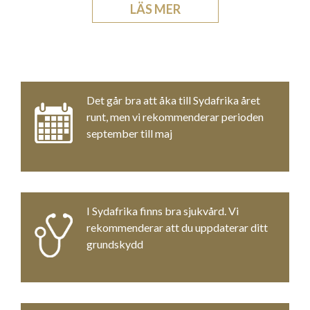
LÄS MER
Det går bra att åka till Sydafrika året
runt, men vi rekommenderar perioden
september till maj
I Sydafrika finns bra sjukvård. Vi
rekommenderar att du uppdaterar ditt
grundskydd