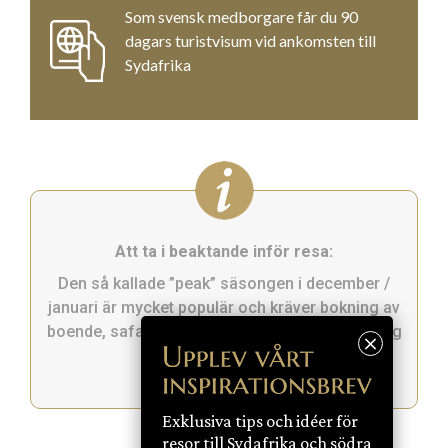
Som svensk medborgare får du 90
dagars turistvisum vid ankomsten till
Sydafrika
Att ta i beaktande inför resa:
Den så kallade ”peak” säsongen i december /
januari är mycket populär och kräver bokning av
boende, safari, aktiviteter och restauranger lång
tid i förväg.
Exklusiva tips och idéer för
resor till Sydafrika och södra